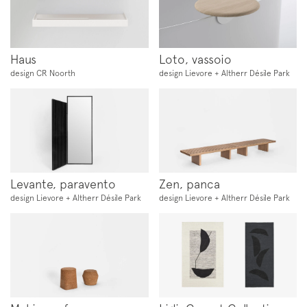
Haus
Loto, vassoio
Follow us on
design CR Noorth
design Lievore + Altherr Désile Park
Instagram
Facebook
Pinterest
Levante, paravento
Zen, panca
design Lievore + Altherr Désile Park
design Lievore + Altherr Désile Park