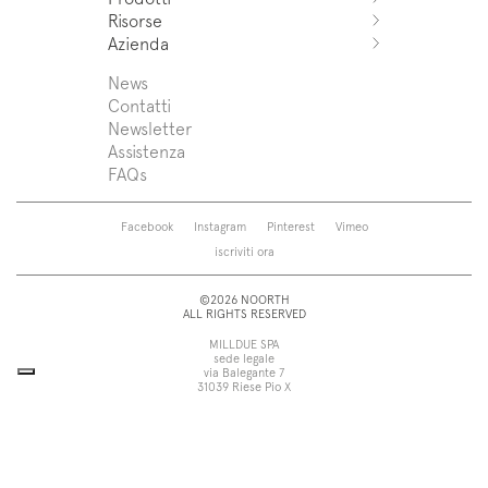
Azuco
Risorse
Azuma
Sistemi
Azienda
Fjord
Lavabi
Download
Puro
Top lavabo
Trova un rivenditore
News
News
Sintesi
Vasche
Assistenza
Press
Contatti
Zenit
Piatti doccia
Designers
Newsletter
Franq
Rubinetti
Chi siamo
Assistenza
Beta
Sanitari
FAQs
Caba
Specchiere
Roma
Lampade
Saba
Pensili e colonne
Facebook
Instagram
Pinterest
Vimeo
Touch
Accessori
iscriviti ora
Tube
Vedi tutti
Vedi tutti
©2026 NOORTH
ALL RIGHTS RESERVED
MILLDUE SPA
sede legale
via Balegante 7
31039 Riese Pio X
Treviso, Italia
sede operativa
via dell’Economia 6
31033 Castelfranco Veneto
Treviso, Italia