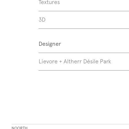
Textures
3D
Designer
Lievore + Altherr Désile Park
NOORTH