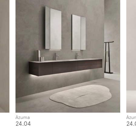
Azuma
Azu
24.04
24.