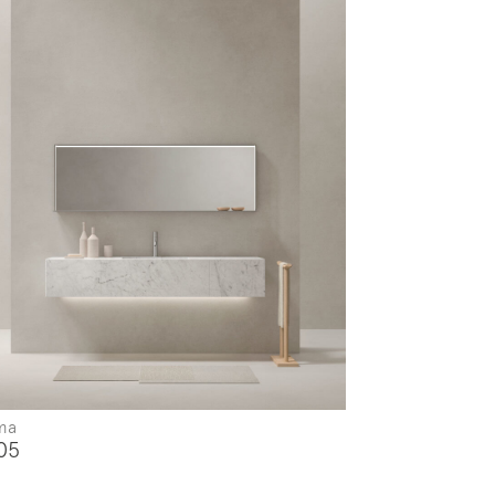
ma
05