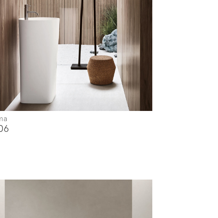
ma
06