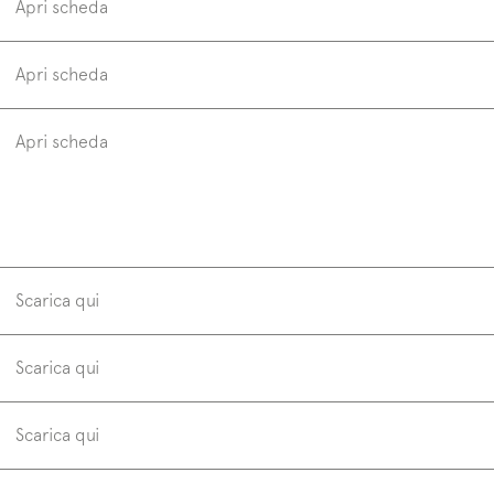
Apri scheda
Apri scheda
H 20 cm P 51 cm
H 
Apri scheda
presa inferiore
push pull
laccati opachi e lucidi
laccati metallizzati
frontali, fianchi
Scarica qui
marmi opachi
frontali, fianchi
Scarica qui
Scarica qui
milltek stone
H 32 cm P 51 cm
H 
frontali, fianchi
milltek solid