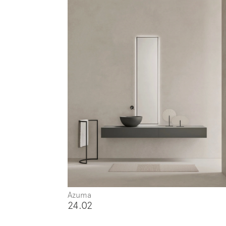
Azuma
24.02