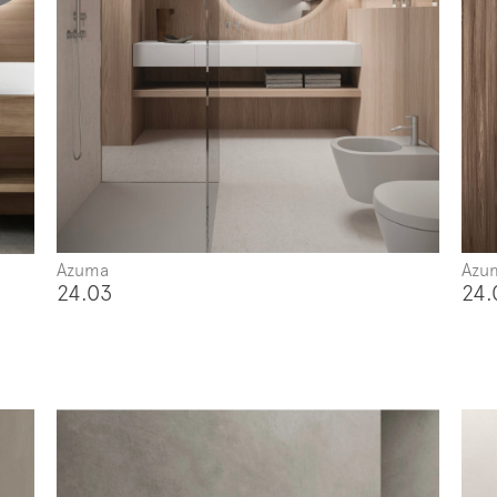
Azuma
Azu
24.03
24.