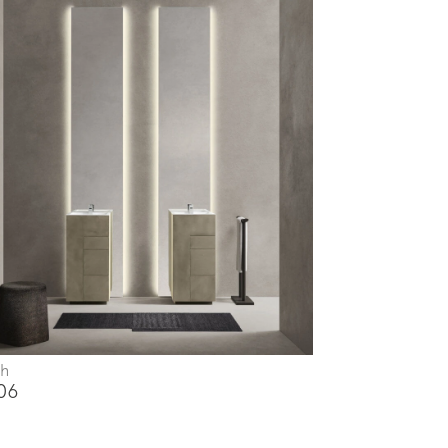
ch
06