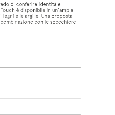
rado di conferire identità e
 Touch è disponibile in un’ampia
ai legni e le argille. Una proposta
a combinazione con le specchiere
88 cm P 40 - 48 cm
34 5/8” P 15 3/4”- 18 7/8”