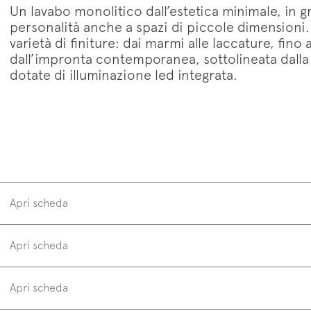
Un lavabo monolitico dall’estetica minimale, in g
letter
personalità anche a spazi di piccole dimensioni.
varietà di finiture: dai marmi alle laccature, fino 
dall’impronta contemporanea, sottolineata dall
dotate di illuminazione led integrata.
w us on
Instagram
Facebook
Pinterest
Apri scheda
Apri scheda
H 88 cm P 40 - 48 cm
H 
Apri scheda
H 34 5/8” P 15 3/4”- 18 7/8”
H 