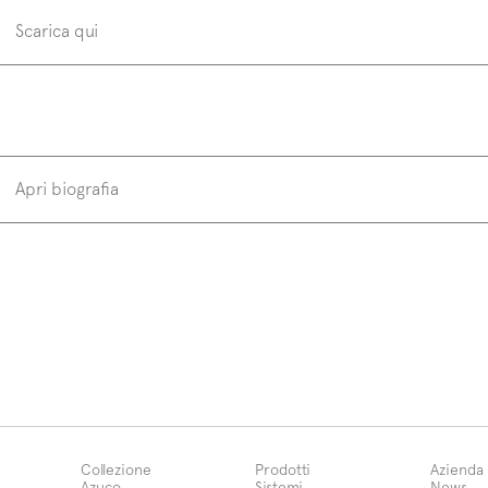
Scarica qui
Versione 2
Ve
Apri biografia
Michele Marcon (Treviso, 1970) ha frequentato cor
specializzazione industrial e interior design, prat
interesse. L’incontro con Lino Codato consente
conoscenze nel settore del mobile e dell’architet
collaborazioni con aziende nazionali e internazi
dell’arredamento.
Scopri di più
Collezione
Prodotti
Azienda
Azuco
Sistemi
News