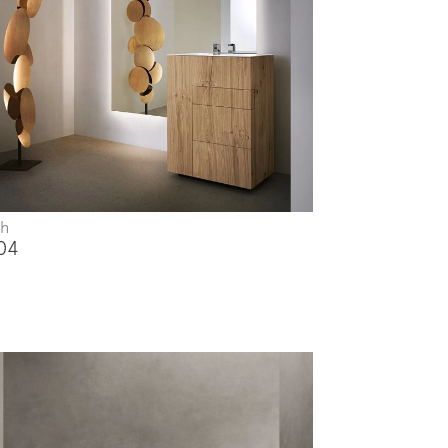
ch
04