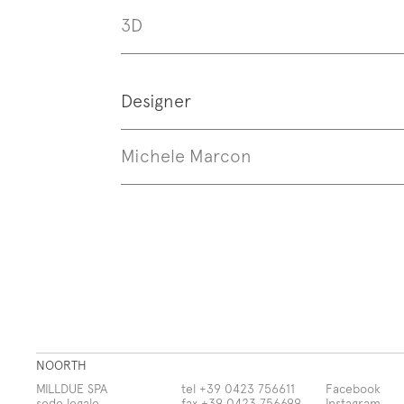
3D
Designer
Michele Marcon
NOORTH
MILLDUE SPA
tel +39 0423 756611
Facebook
sede legale
fax +39 0423 756699
Instagram