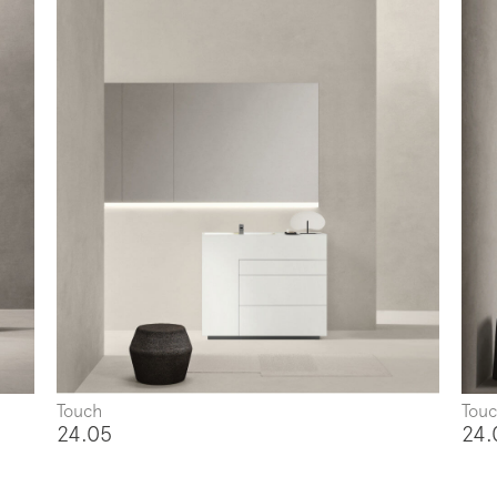
Touch
Tou
24.05
24.
ti alla mailing list