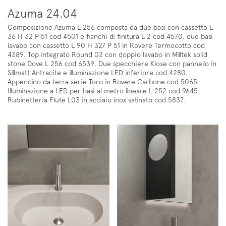
Azuma 24.04
Composizione Azuma L 256 composta da due basi con cassetto L
36 H 32 P 51 cod 4501 e fianchi di finitura L 2 cod 4570, due basi
lavabo con cassetto L 90 H 327 P 51 in Rovere Termocotto cod
4389. Top integrato Round 02 con doppio lavabo in Milltek solid
stone Dove L 256 cod 6539. Due specchiere Klose con pannello in
Sillmatt Antracite e illuminazione LED inferiore cod 4280.
Appendino da terra serie Toro in Rovere Carbone cod 5065.
Illuminazione a LED per basi al metro lineare L 252 cod 9645.
Rubinetteria Flute L03 in acciaio inox satinato cod 5837.