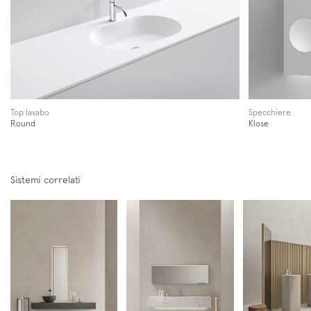
Iscriviti alla mailing list
Newsletter
Top lavabo
Specchiere
Round
Klose
Sistemi correlati
Follow us on