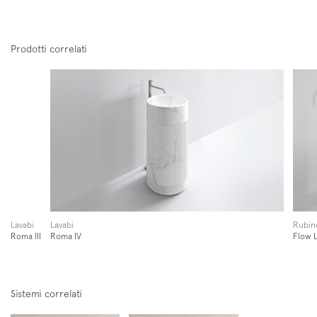
Prodotti correlati
Lavabi
Lavabi
Rubine
Roma III
Roma IV
Flow 
Sistemi correlati
Iscriviti alla mailing list