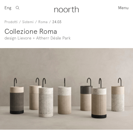
Eng
Menu
Prodotti
/
Sistemi
/
Roma
/
24.03
Collezione Roma
design Lievore + Altherr Désile Park