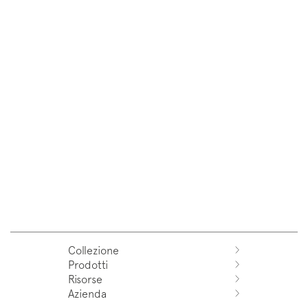
Collezione
Prodotti
Azuco
Risorse
Azuma
Sistemi
Azienda
Fjord
Lavabi
Download