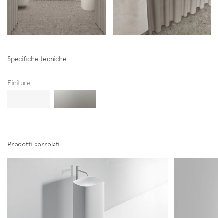
Specifiche tecniche
Iscriviti alla mailing list
Finiture
Newsletter
Prodotti correlati