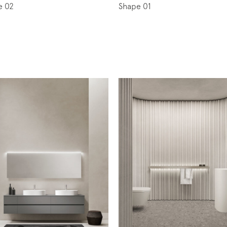
Shape 01
e 02
ti alla mailing list
letter