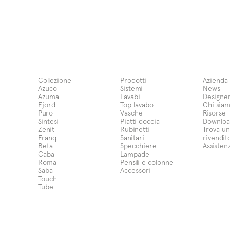
Collezione
Prodotti
Azienda
Azuco
Sistemi
News
Azuma
Lavabi
Designe
Fjord
Top lavabo
Chi sia
Puro
Vasche
Risorse
Sintesi
Piatti doccia
Downloa
Zenit
Rubinetti
Trova un
Franq
Sanitari
rivendit
Beta
Specchiere
Assisten
Caba
Lampade
Roma
Pensili e colonne
Saba
Accessori
Touch
Tube
 sulla raccolta
Le tue preferenze relative alla p