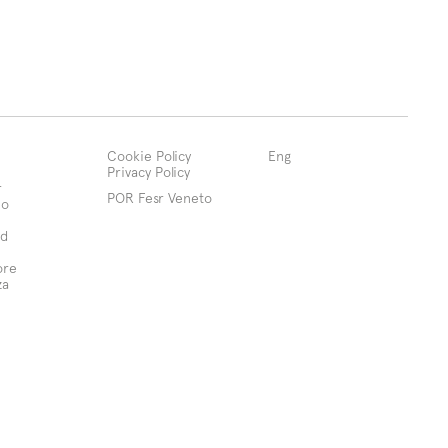
Cookie Policy
Eng
Privacy Policy
r
POR Fesr Veneto
mo
d
ore
za
rivacy