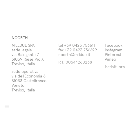
NOORTH
MILLDUE SPA
tel +39 0423 756611
Facebook
sede legale
fax +39 0423 756699
Instagram
via Balegante 7
noorth@milldue.it
Pinterest
31039 Riese Pio X
Vimeo
P. I. 00544260268
Treviso, Italia
iscriviti ora
sede operativa
via dell’Economia 6
31033 Castelfranco
Veneto
Treviso, Italia
Informativa