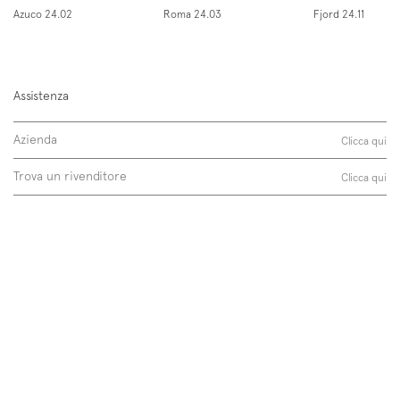
Azuco 24.02
Roma 24.03
Fjord 24.11
Assistenza
Iscriviti alla mailing list
Azienda
Clicca qui
Newsletter
Trova un rivenditore
Clicca qui