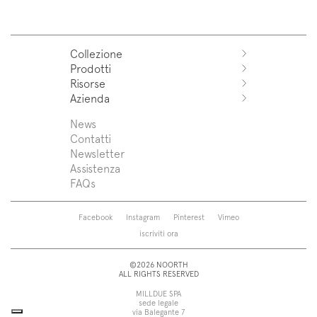
Collezione
Prodotti
Azuco
Risorse
Azuma
Sistemi
Azienda
Fjord
Lavabi
Download
Puro
Top lavabo
Trova un rivenditore
News
News
Sintesi
Vasche
Assistenza
Press
Contatti
Zenit
Piatti doccia
Designers
Newsletter
Franq
Rubinetti
Chi siamo
Assistenza
Beta
Sanitari
FAQs
Caba
Specchiere
Roma
Lampade
Saba
Pensili e colonne
Facebook
Instagram
Pinterest
Vimeo
Touch
Accessori
iscriviti ora
Tube
Vedi tutti
Vedi tutti
©2026 NOORTH
ALL RIGHTS RESERVED
MILLDUE SPA
sede legale
via Balegante 7