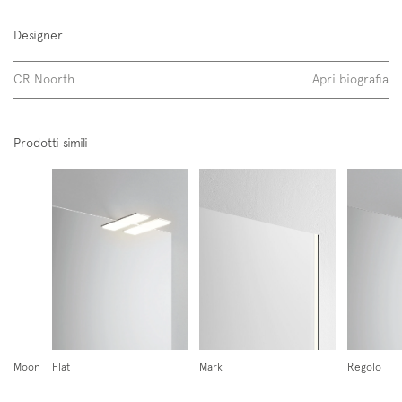
Designer
CR Noorth
Apri biografia
Scopri di più
Follow us on
Prodotti simili
Instagram
Facebook
Pinterest
Linus 72
Moon
Flat
Mark
Regolo