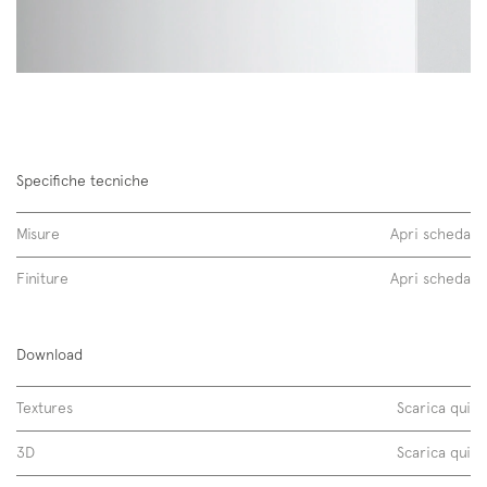
Specifiche tecniche
Misure
Apri scheda
Finiture
Apri scheda
Linus 45
Iscriviti alla mailing list
Newsletter
Download
laccato anodizzato zero chimico
Textures
Scarica qui
3D
Scarica qui