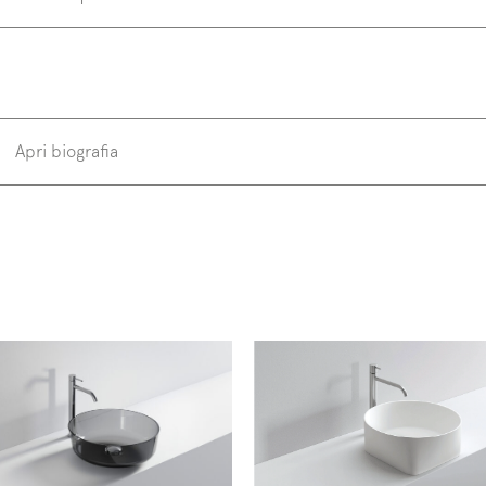
Blend 81
di
w us on
Instagram
Facebook
Pinterest
Apri biografia
Michele Marcon (Treviso, 1970) ha frequentato cor
specializzazione industrial e interior design, prat
interesse. L’incontro con Lino Codato consente
conoscenze nel settore del mobile e dell’architet
collaborazioni con aziende nazionali e internazi
dell’arredamento.
Scopri di più