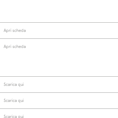
Apri scheda
Blend 63
di
Apri scheda
sintetici
laccati opachi
lavabo
esterno, esterno + inter
sillmatt
ti alla mailing list
Scarica qui
esterno, esterno + interno
letter
Scarica qui
Scarica qui