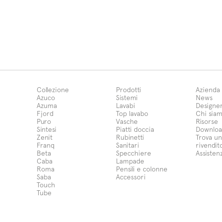
Collezione
Prodotti
Azienda
Azuco
Sistemi
News
Azuma
Lavabi
Designe
Fjord
Top lavabo
Chi sia
Puro
Vasche
Risorse
Sintesi
Piatti doccia
Downloa
Zenit
Rubinetti
Trova un
Franq
Sanitari
rivendit
Beta
Specchiere
Assisten
Caba
Lampade
Roma
Pensili e colonne
Saba
Accessori
Touch
Tube