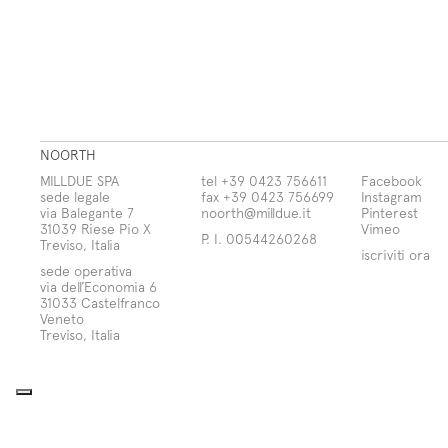
NOORTH
MILLDUE SPA
tel +39 0423 756611
Facebook
sede legale
fax +39 0423 756699
Instagram
via Balegante 7
noorth@milldue.it
Pinterest
31039 Riese Pio X
Vimeo
P. I. 00544260268
Treviso, Italia
iscriviti ora
sede operativa
via dell’Economia 6
31033 Castelfranco
Veneto
Treviso, Italia