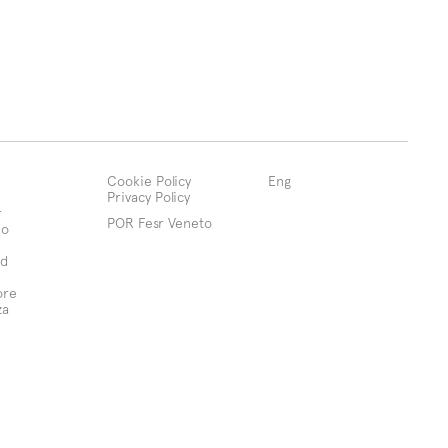
Cookie Policy
Eng
Privacy Policy
r
POR Fesr Veneto
mo
d
ore
za