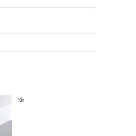
sposizione
si di arti grafiche e di
icando fin da subito nei settori di
 a Marcon di approfondire le sue
tura di interni. Nel 2008 avvia le
onali nell’ambito del design
Kid