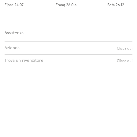
Fjord 24.07
Franq 26.01a
Beta 26.12
Assistenza
Iscriviti alla mailing list
Azienda
Clicca qui
Newsletter
Trova un rivenditore
Clicca qui