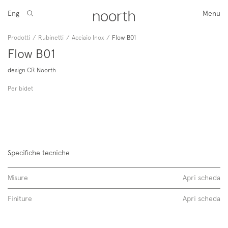
Eng
Menu
Prodotti
/
Rubinetti
/
Acciaio Inox
/
Flow B01
Flow B01
design CR Noorth
Per bidet
Specifiche tecniche
Misure
Apri scheda
Finiture
Apri scheda
Flow B01