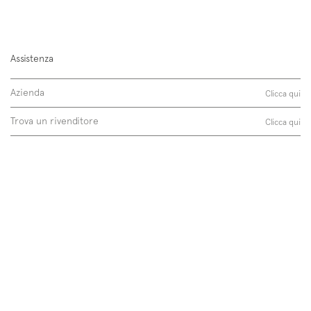
Follow us on
Instagram
Facebook
Pinterest
Assistenza
Azienda
Clicca qui
Trova un rivenditore
Clicca qui