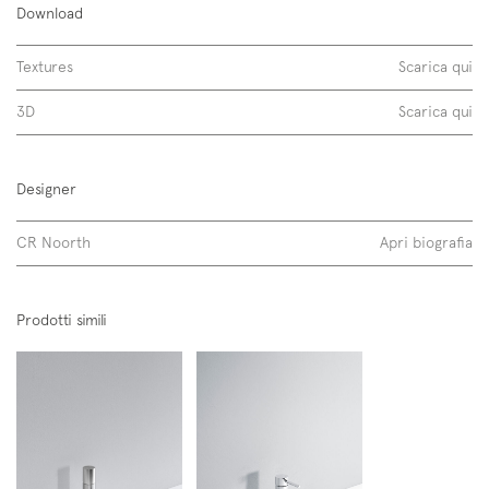
Download
metalli inox
Textures
Scarica qui
3D
Scarica qui
Designer
CR Noorth
Apri biografia
Scopri di più
Prodotti simili
Da piano, bidet, cartuccia tradizionale.
Dotato di aeratore limitato a 5 l\min.