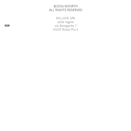
Vedi tutti
©2026 NOORTH
ALL RIGHTS RESERVED
MILLDUE SPA
sede legale
via Balegante 7
31039 Riese Pio X
Treviso, Italia
sede operativa
via dell’Economia 6
31033 Castelfranco Veneto
Treviso, Italia
tel +39 0423 756611
fax +39 0423 756699
noorth@milldue.it
P. I. 00544260268
Cookie Policy
Privacy Policy
POR Fesr Veneto
UP
Le tue preferenze relative alla
privacy