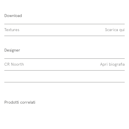
Senna bidet
Download
ceramica lucida
Textures
Scarica qui
ceramica opaca
Designer
laccati opachi
CR Noorth
Apri biografia
Scopri di più
Prodotti correlati