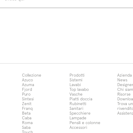
Collezione
Prodotti
Azienda
Azuco
Sistemi
News
Azuma
Lavabi
Designe
Fjord
Top lavabo
Chi sia
Puro
Vasche
Risorse
Sintesi
Piatti doccia
Downloa
Zenit
Rubinetti
Trova un
Franq
Sanitari
rivendit
Beta
Specchiere
Assisten
Caba
Lampade
Roma
Pensili e colonne
Saba
Accessori
Touch