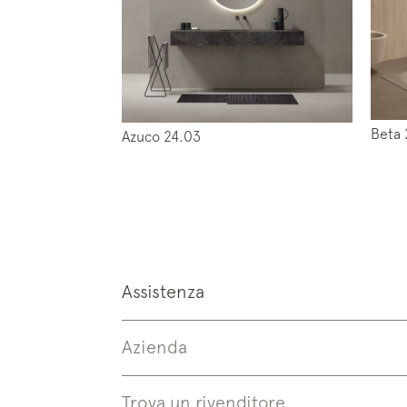
Iscrivi
Beta 
News
Azuco 24.03
Assistenza
Follo
Azienda
Trova un rivenditore