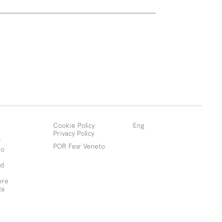
Cookie Policy
Eng
Privacy Policy
r
POR Fesr Veneto
mo
d
ore
za