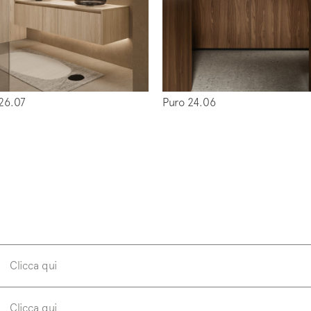
ti alla mailing list
26.07
Puro 24.06
letter
w us on
Instagram
Facebook
Pinterest
Clicca qui
Clicca qui