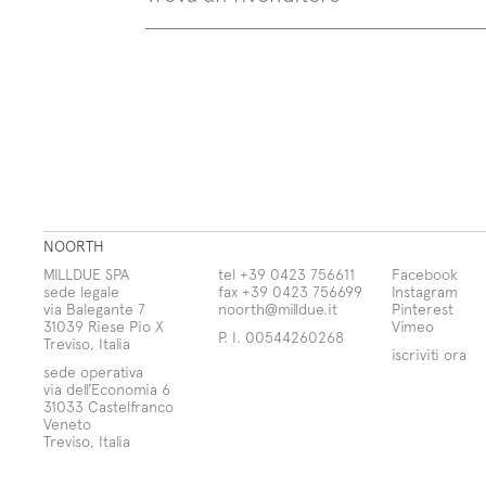
NOORTH
MILLDUE SPA
tel +39 0423 756611
Facebook
sede legale
fax +39 0423 756699
Instagram
via Balegante 7
noorth@milldue.it
Pinterest
31039 Riese Pio X
Vimeo
P. I. 00544260268
Treviso, Italia
iscriviti ora
sede operativa
via dell’Economia 6
31033 Castelfranco
Veneto
Treviso, Italia