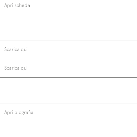
Finn 50
Fi
Apri scheda
milltek solid
Scarica qui
Scarica qui
Apri biografia
Architetto e designer vive e lavora in Seregno. Ne
del segno quasi minimalista con una grande ricer