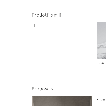
Prodotti simili
Jil
Iscrivi
News
Luto
Proposals
Fjord
Follo