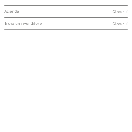
Azienda
Clicca qui
Trova un rivenditore
Clicca qui
Follow us on
Instagram
Facebook
Pinterest