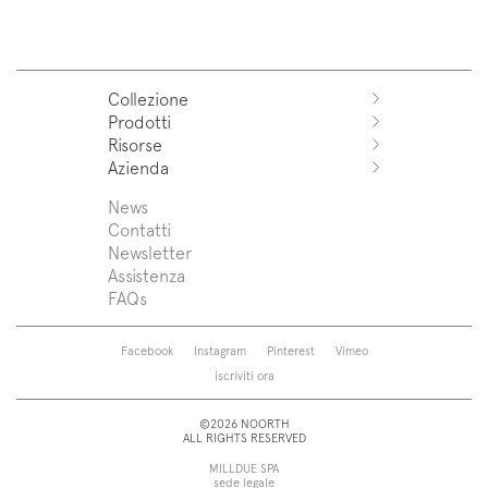
Collezione
Prodotti
Azuco
Risorse
Azuma
Sistemi
Azienda
Fjord
Lavabi
Download
Puro
Top lavabo
Trova un rivenditore
News
News
Sintesi
Vasche
Assistenza
Press
Contatti
Zenit
Piatti doccia
Designers
Newsletter
Franq
Rubinetti
Chi siamo
Assistenza
Beta
Sanitari
FAQs
Caba
Specchiere
Roma
Lampade
Saba
Pensili e colonne
Facebook
Instagram
Pinterest
Vimeo
Touch
Accessori
iscriviti ora
Tube
Vedi tutti
Vedi tutti
©2026 NOORTH
ALL RIGHTS RESERVED
MILLDUE SPA
sede legale