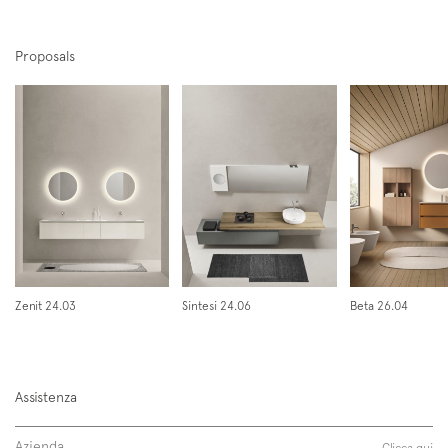
Proposals
Iscriviti alla mailing list
Newsletter
Zenit 24.03
Sintesi 24.06
Beta 26.04
Follow us on
Assistenza
Instagram
Facebook
Pinterest
Azienda
Clicca qui