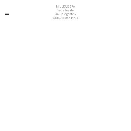
MILLDUE SPA
sede legale
via Balegante 7
31039 Riese Pio X
Treviso, Italia
sede operativa
via dell’Economia 6
31033 Castelfranco Veneto
Treviso, Italia
tel +39 0423 756611
fax +39 0423 756699
noorth@milldue.it
P. I. 00544260268
Cookie Policy
Privacy Policy
POR Fesr Veneto
UP
Le tue preferenze relative alla
privacy
Informativa sulla raccolta