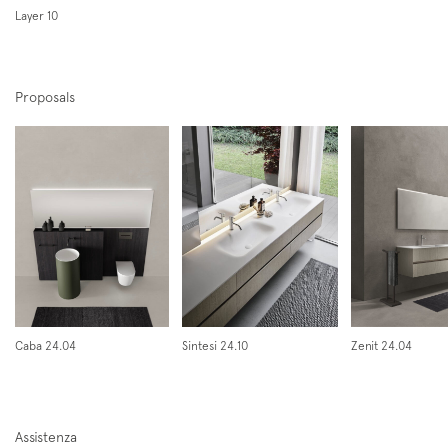
Layer 10
Proposals
Iscriviti alla mailing list
Newsletter
Caba 24.04
Sintesi 24.10
Zenit 24.04
Assistenza