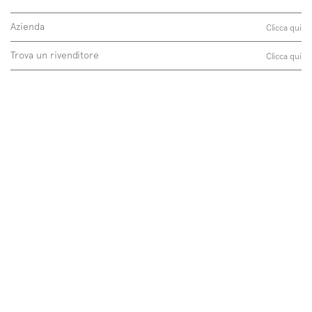
Azienda
Clicca qui
Trova un rivenditore
Clicca qui
Follow us on
Instagram
Facebook
Pinterest