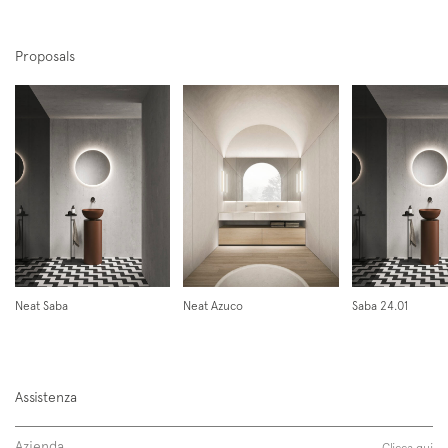
Proposals
Iscriviti alla mailing list
Newsletter
Neat Saba
Neat Azuco
Saba 24.01
Follow us on
Assistenza
Instagram
Facebook
Pinterest
Azienda
Clicca qui