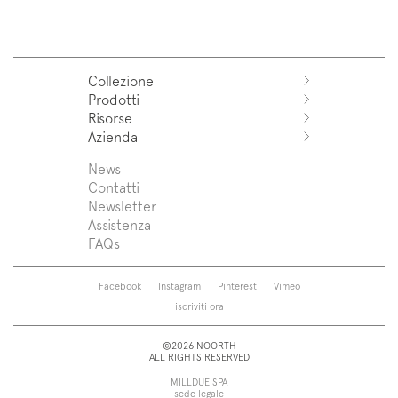
Collezione
Prodotti
Azuco
Risorse
Azuma
Sistemi
Azienda
Fjord
Lavabi
Download
Puro
Top lavabo
Trova un rivenditore
News
News
Sintesi
Vasche
Assistenza
Press
Contatti
Zenit
Piatti doccia
Designers
Newsletter
Franq
Rubinetti
Chi siamo
Assistenza
Beta
Sanitari
FAQs
Caba
Specchiere
Roma
Lampade
Saba
Pensili e colonne
Facebook
Instagram
Pinterest
Vimeo
Touch
Accessori
iscriviti ora
Tube
Vedi tutti
Vedi tutti
©2026 NOORTH
ALL RIGHTS RESERVED
MILLDUE SPA
sede legale