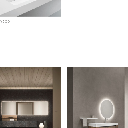
avabo
ti alla mailing list
letter