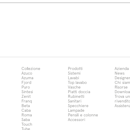
Collezione
Prodotti
Azienda
Azuco
Sistemi
News
Azuma
Lavabi
Designe
Fjord
Top lavabo
Chi sia
Puro
Vasche
Risorse
Sintesi
Piatti doccia
Downloa
Zenit
Rubinetti
Trova un
Franq
Sanitari
rivendit
Beta
Specchiere
Assisten
Caba
Lampade
Roma
Pensili e colonne
Saba
Accessori
Touch
Tube