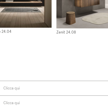
w us on
Instagram
Facebook
Pinterest
 24.04
Zenit 24.08
Clicca qui
Clicca qui