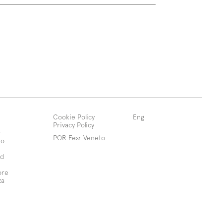
Cookie Policy
Eng
Privacy Policy
r
POR Fesr Veneto
mo
d
ore
za