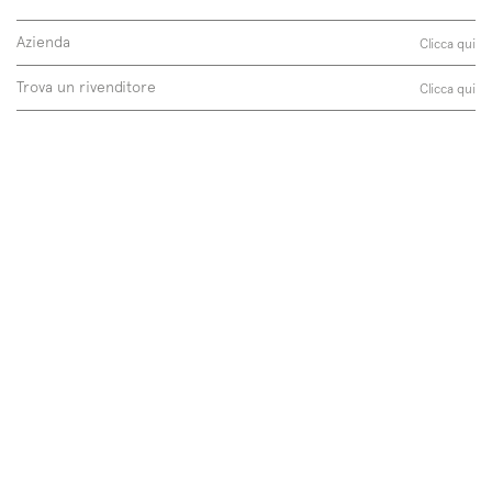
Azienda
Clicca qui
Trova un rivenditore
Clicca qui
Follow us on
Instagram
Facebook
Pinterest