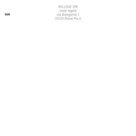
MILLDUE SPA
sede legale
via Balegante 7
31039 Riese Pio X
Treviso, Italia
sede operativa
via dell’Economia 6
31033 Castelfranco Veneto
Treviso, Italia
tel +39 0423 756611
fax +39 0423 756699
noorth@milldue.it
P. I. 00544260268
Cookie Policy
Privacy Policy
POR Fesr Veneto
UP
Le tue preferenze relative alla
privacy
Informativa sulla raccolta