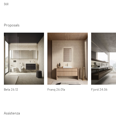
Still
Proposals
Iscriviti alla mailing list
Newsletter
Beta 26.12
Franq 26.01a
Fjord 24.06
Assistenza