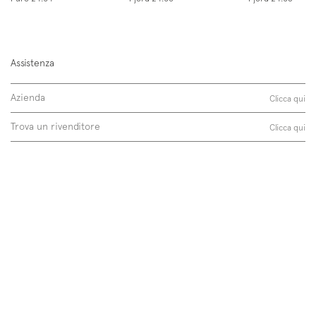
Follow us on
Instagram
Facebook
Pinterest
Assistenza
Azienda
Clicca qui
Trova un rivenditore
Clicca qui