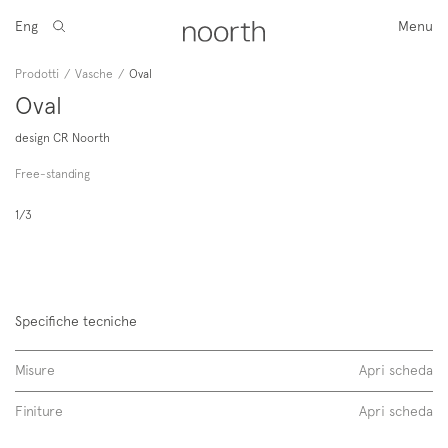
Eng
Menu
Prodotti
/
Vasche
/
Oval
Oval
design CR Noorth
Free-standing
1/3
Specifiche tecniche
Misure
Apri scheda
Finiture
Apri scheda
Oval