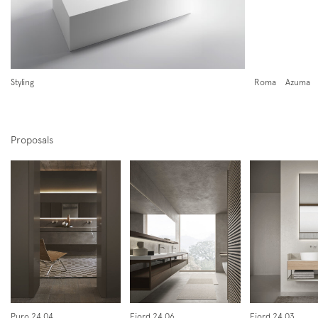
laccati metallizzati
esterno
Styling
Roma
Azuma
Iscriviti alla mailing list
Newsletter
Proposals
sillmatt
esterno, esterno + interno
Puro 24.04
Fjord 24.06
Fjord 24.03