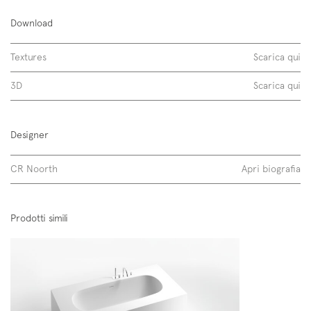
Download
sintetici
Textures
Scarica qui
laccati opachi
3D
Scarica qui
esterno, esterno + interno
Designer
CR Noorth
Apri biografia
Scopri di più
Prodotti simili