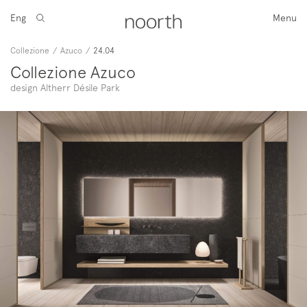
Eng
Menu
Collezione
/
Azuco
/
24.04
Collezione Azuco
design Altherr Désile Park