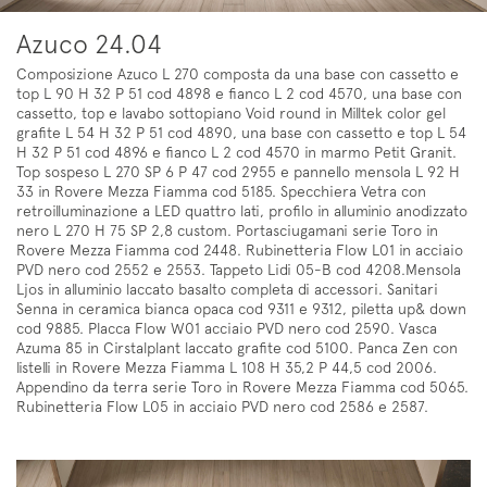
Azuco 24.04
Composizione Azuco L 270 composta da una base con cassetto e
top L 90 H 32 P 51 cod 4898 e fianco L 2 cod 4570, una base con
cassetto, top e lavabo sottopiano Void round in Milltek color gel
grafite L 54 H 32 P 51 cod 4890, una base con cassetto e top L 54
H 32 P 51 cod 4896 e fianco L 2 cod 4570 in marmo Petit Granit.
Top sospeso L 270 SP 6 P 47 cod 2955 e pannello mensola L 92 H
33 in Rovere Mezza Fiamma cod 5185. Specchiera Vetra con
retroilluminazione a LED quattro lati, profilo in alluminio anodizzato
nero L 270 H 75 SP 2,8 custom. Portasciugamani serie Toro in
Rovere Mezza Fiamma cod 2448. Rubinetteria Flow L01 in acciaio
PVD nero cod 2552 e 2553. Tappeto Lidi 05-B cod 4208.Mensola
Ljos in alluminio laccato basalto completa di accessori. Sanitari
Senna in ceramica bianca opaca cod 9311 e 9312, piletta up& down
cod 9885. Placca Flow W01 acciaio PVD nero cod 2590. Vasca
Azuma 85 in Cirstalplant laccato grafite cod 5100. Panca Zen con
listelli in Rovere Mezza Fiamma L 108 H 35,2 P 44,5 cod 2006.
Appendino da terra serie Toro in Rovere Mezza Fiamma cod 5065.
Rubinetteria Flow L05 in acciaio PVD nero cod 2586 e 2587.