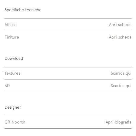
Specifiche tecniche
Misure
Apri scheda
Finiture
Apri scheda
Void Round
Download
milltek solid
Textures
Scarica qui
milltek gel color
3D
Scarica qui
Designer
CR Noorth
Apri biografia