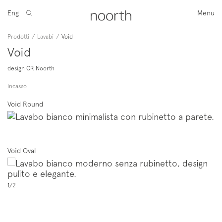
Eng
Menu
Prodotti
/
Lavabi
/
Void
Void
design CR Noorth
Incasso
Void Round
Void Oval
1/2