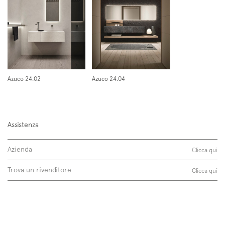
Void Oval
Follow us on
Instagram
Facebook
Pinterest
Azuco 24.02
Azuco 24.04
Assistenza
Azienda
Clicca qui
Trova un rivenditore
Clicca qui
disposizione