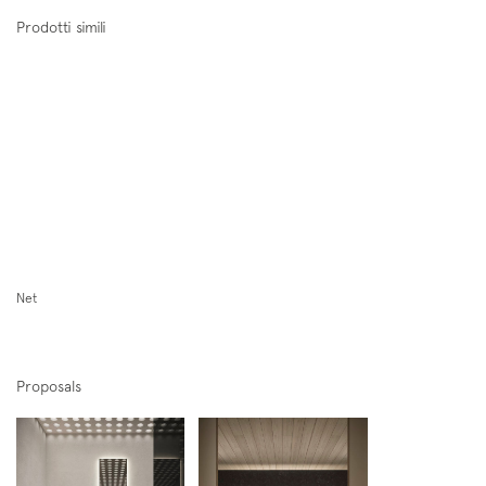
Scopri di più
Prodotti simili
milltek color gel sillmatt
disposizione
Iscriviti alla mailing list
Newsletter
Net
Proposals