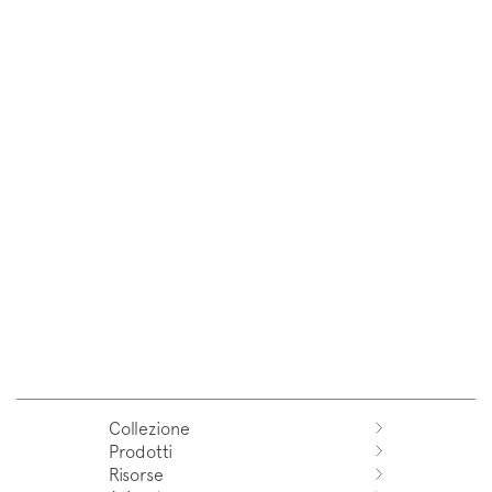
Collezione
Prodotti
Azuco
Risorse
Azuma
Sistemi