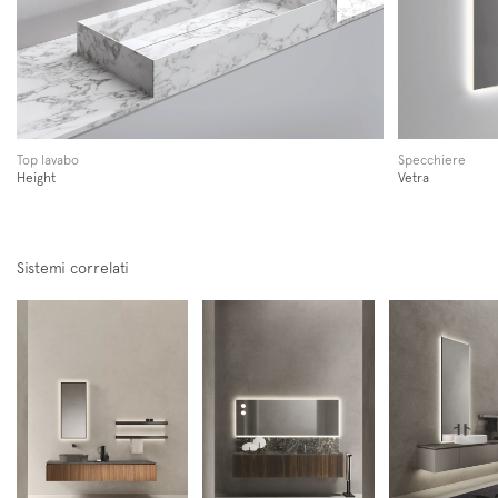
Iscriviti alla mailing list
Newsletter
Top lavabo
Specchiere
Height
Vetra
Sistemi correlati
Follow us on