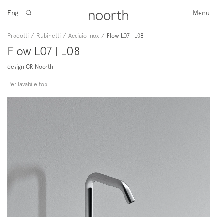
Eng
Menu
Prodotti
/
Rubinetti
/
Acciaio Inox
/
Flow L07 | L08
Flow L07 | L08
design CR Noorth
Per lavabi e top