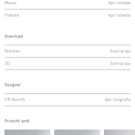
Misure
Apri scheda
Finiture
Apri scheda
Flow L07
Download
metalli inox
Textures
Scarica qui
3D
Scarica qui
Designer
CR Noorth
Apri biografia
Scopri di più
Prodotti simili
Iscriviti alla mailing list
Newsletter