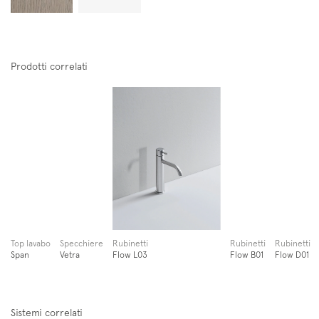
Newsletter
Prodotti correlati
Follow us on
Instagram
Facebook
Pinterest
Top lavabo
Specchiere
Rubinetti
Rubinetti
Rubinetti
Span
Vetra
Flow L03
Flow B01
Flow D01
Sistemi correlati