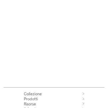
Collezione
Prodotti
Azuco
Risorse
Azuma
Sistemi