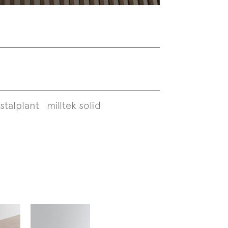
istalplant
milltek solid