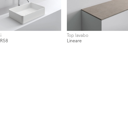
w us on
Instagram
Facebook
Pinterest
Top lavabo
i
Lineare
 R58