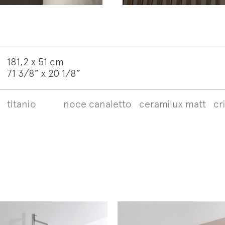
181,2 x 51 cm
71 3/8” x 20 1/8”
titanio
noce canaletto
ceramilux matt
cr
ti alla mailing list
letter