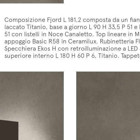
Composizione Fjord L 181,2 composta da un fianc
laccato Titanio, base a giorno L 90 H 33,5 P 51 e
51 con listelli in Noce Canaletto. Top lineare in Mi
appoggio Basic R58 in Ceramilux. Rubinetteria Flo
Specchiera Ekos H con retroilluminazione a LED 4 
superiore interno L 180 H 60 P 6, Titanio. Tappet