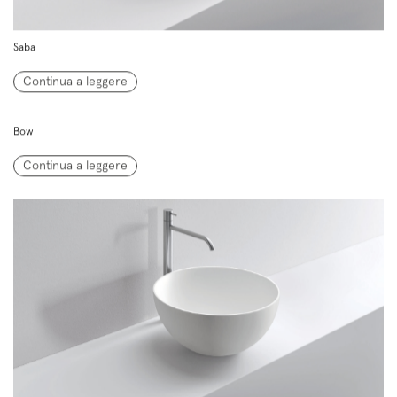
Saba
Continua a leggere
Follow us on
Bowl
Instagram
Facebook
Pinterest
Continua a leggere