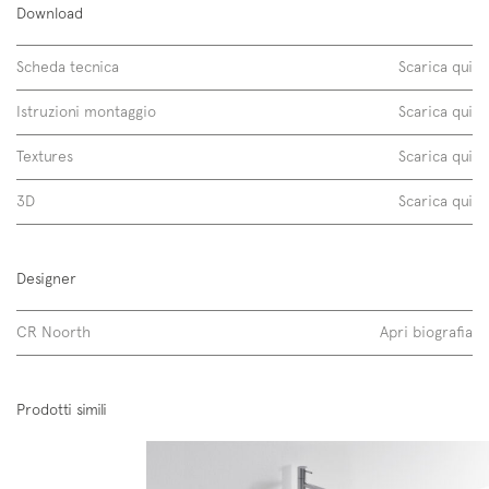
Download
ceramica lucida
Scheda tecnica
Scarica qui
Istruzioni montaggio
Scarica qui
Textures
Scarica qui
3D
Scarica qui
Designer
CR Noorth
Apri biografia
disposizione
Scopri di più
Prodotti simili