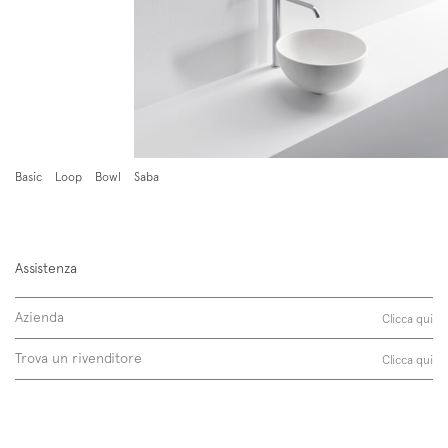
Iscriviti alla mailing list
Newsletter
Basic
Loop
Bowl
Saba
Assistenza
Azienda
Follow us on
Clicca qui
Instagram
Facebook
Pinterest
Trova un rivenditore
Clicca qui