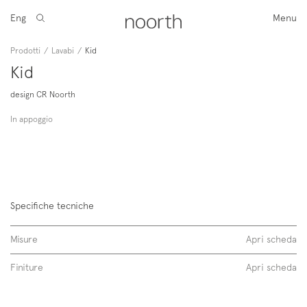
Eng
Menu
Prodotti
/
Lavabi
/
Kid
Kid
design CR Noorth
In appoggio
Specifiche tecniche
Misure
Apri scheda
Finiture
Apri scheda
Kid 60