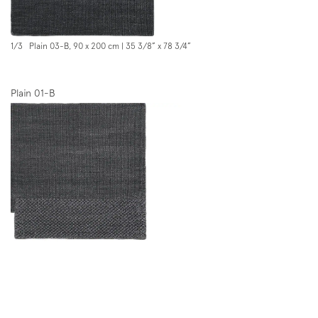
1/3 Plain 03-B, 90 x 200 cm | 35 3/8” x 78 3/4”
Subscription to the mailing list
Newsletter
Plain 01-B
Follow us on
Instagram
Facebook
Pinterest