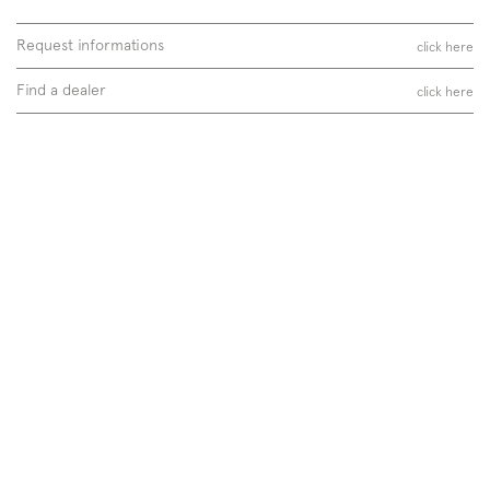
Request informations
click here
Find a dealer
click here
90 x 200 cm
35 3/8” x 78 3/4”
Plain 02-W