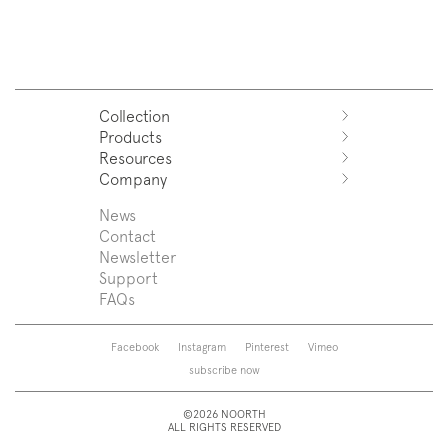
Collection
Products
Azuco
Resources
Azuma
Systems
Company
Fjord
Washbasins
Download
Puro
Washbasin top
Sales Network
News
News
Sintesi
Bathtubs
Support
Press
Contact
Zenit
Shower tray
Designers
Newsletter
Franq
Taps
About us
Support
Beta
Sanitaryware
FAQs
Caba
Mirrors
Roma
Lamps
Saba
Storage and wall-units
Facebook
Instagram
Pinterest
Vimeo
Touch
Accessories
subscribe now
Tube
View all
View all
©2026 NOORTH
ALL RIGHTS RESERVED