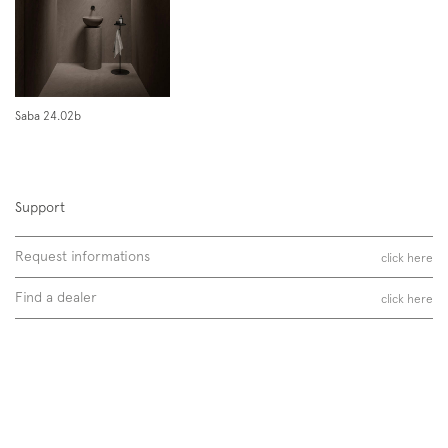
essenze opache
column
Saba 24.02b
metallo opaco
carter
Support
Request informations
click here
Find a dealer
click here
Saba 45