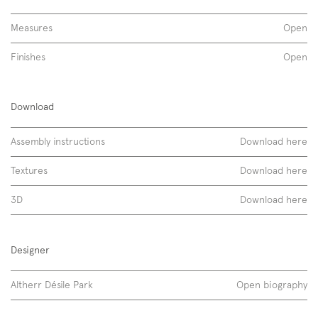
Measures
Open
Finishes
Open
Saba 37
Download
laccati opachi
washbasin, column
Assembly instructions
Download here
Textures
Download here
3D
Download here
Designer
Altherr Désile Park
Open biography