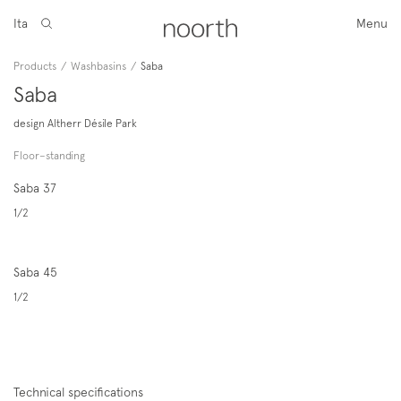
Ita
Menu
Products
/
Washbasins
/
Saba
Saba
design Altherr Désile Park
Floor–standing
Saba 37
1/2
Saba 45
1/2
Technical specifications